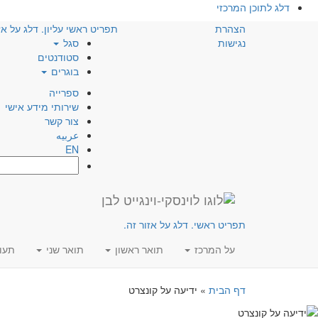
דלג לתוכן המרכזי
הצהרת
תפריט ראשי עליון. דלג על אז
נגישות
סגל
סטודנטים
בוגרים
ספרייה
שירותי מידע אישי
צור קשר
عربيه
EN
חפש:
תפריט ראשי. דלג על אזור זה.
על המרכז
תואר ראשון
תואר שני
תעו
דף הבית
»
ידיעה על קונצרט