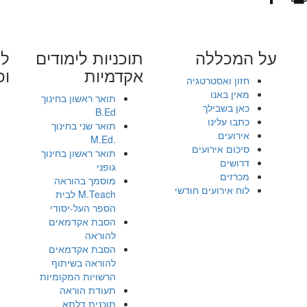
על המכללה
תוכניות לימודים
לי
אקדמיות
ופ
חזון ואסטרטגיה
מאין באנו
תואר ראשון בחינוך
כאן בשבילך
B.Ed
כתבו עלינו
תואר שני בחינוך
אירועים
.M.Ed
סיכום אירועים
תואר ראשון בחינוך
דרושים
גופני
מכרזים
מוסמך בהוראה
לוח אירועים חודשי
M.Teach לבית
הספר העל-יסודי
הסבת אקדמאים
להוראה
הסבת אקדמאים
להוראה בשיתוף
הרשויות המקומיות
תעודת הוראה
תוכנית דלתא