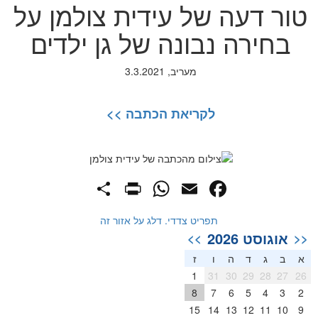
טור דעה של עידית צולמן על
בחירה נבונה של גן ילדים
מעריב, 3.3.2021
לקריאת הכתבה >>
PrintFriendly
Share
WhatsApp
Facebook
Email
תפריט צדדי. דלג על אזור זה
אוגוסט 2026
>>
<<
א
ב
ג
ד
ה
ו
ז
1
31
30
29
28
27
26
8
7
6
5
4
3
2
15
14
13
12
11
10
9