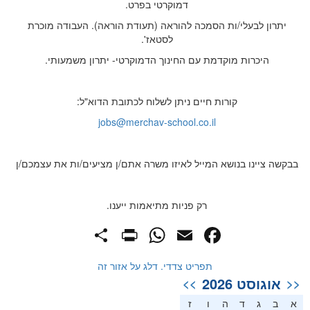
דמוקרטי בפרט.
יתרון לבעלי/ות הסמכה להוראה (תעודת הוראה). העבודה מוכרת
לסטאז'.
היכרות מוקדמת עם החינוך הדמוקרטי- יתרון משמעותי.
קורות חיים ניתן לשלוח לכתובת הדוא"ל:
jobs@merchav-school.co.il
בבקשה ציינו בנושא המייל לאיזו משרה אתם/ן מציעים/ות את עצמכם/ן
רק פניות מתיאמות ייענו.
PrintFriendly
Share
WhatsApp
Facebook
Email
תפריט צדדי. דלג על אזור זה
אוגוסט 2026
>>
<<
א
ב
ג
ד
ה
ו
ז