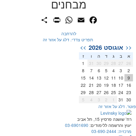
מבחנים
PrintFriendly
Share
WhatsApp
Facebook
Email
להרחבה
תפריט צדדי. דלג על אזור זה
אוגוסט 2026
>>
<<
א
ב
ג
ד
ה
ו
ז
1
31
30
29
28
27
26
8
7
6
5
4
3
2
15
14
13
12
11
10
9
22
21
20
19
18
17
16
29
28
27
26
25
24
23
5
4
3
2
1
31
30
וטר. דלג על אזור זה
רח' שושנה פרסיץ 15, תל אביב
יעוץ והרשמה ללימודים:
03-6901690
מרכזיה:
03-690-2444