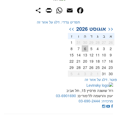
PrintFriendly
Share
WhatsApp
Facebook
Email
תפריט צדדי. דלג על אזור זה
אוגוסט 2026
>>
<<
א
ב
ג
ד
ה
ו
ז
1
31
30
29
28
27
26
8
7
6
5
4
3
2
15
14
13
12
11
10
9
22
21
20
19
18
17
16
29
28
27
26
25
24
23
5
4
3
2
1
31
30
וטר. דלג על אזור זה
רח' שושנה פרסיץ 15, תל אביב
יעוץ והרשמה ללימודים:
03-6901690
מרכזיה:
03-690-2444