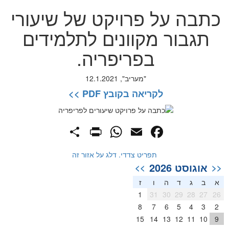
כתבה על פרויקט של שיעורי
תגבור מקוונים לתלמידים
בפריפריה.
"מעריב", 12.1.2021
לקריאה בקובץ PDF >>
PrintFriendly
Share
WhatsApp
Facebook
Email
תפריט צדדי. דלג על אזור זה
אוגוסט 2026
>>
<<
א
ב
ג
ד
ה
ו
ז
1
31
30
29
28
27
26
8
7
6
5
4
3
2
15
14
13
12
11
10
9