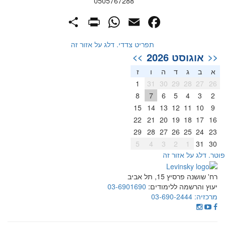
0505767288
PrintFriendly
Share
WhatsApp
Facebook
Email
תפריט צדדי. דלג על אזור זה
אוגוסט 2026
>>
<<
א
ב
ג
ד
ה
ו
ז
1
31
30
29
28
27
26
8
7
6
5
4
3
2
15
14
13
12
11
10
9
22
21
20
19
18
17
16
29
28
27
26
25
24
23
5
4
3
2
1
31
30
וטר. דלג על אזור זה
רח' שושנה פרסיץ 15, תל אביב
יעוץ והרשמה ללימודים:
03-6901690
מרכזיה:
03-690-2444