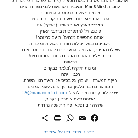
או עובדים שמחפשים הכנסה נוספת! (ניתן להגיע עד חצי משרה).
לחברת Man&Mind המעבירה סדנאות לבני נוער דרושים
מנחים מעולים למחלקה החינוכית.
הסדנאות מועברות בשעות הבוקר בבתי ספר
במרכז הארץ ואזור השרון (בעיקר) עם
פוטנציאל להתפרסות ברחבי הארץ.
אנחנו מחפשים מנחים/ות עם כריזמה!
מעניינים ובעלי יכולות הנחיה מעולות ומוכחות
שעולם החינוך, ההנחיה והנוער זורם להם בדם ולכן אנחנו
פונים אליכם אגודת הסטודנטיות והסטודנטים!
דרישות:
זמינות חלקית \מלאה בבקרים
רכב – יתרון
היקף המשרה – שיבוץ על בסיס פניות/עד חצי משרה.
המודעה כתובה בלשון זכר אך פונה לשני המינים!
יש לשלוח קורות חיים למייל:
CV@manandmind.com
אשמח לשמוע מכם.ן בקרוב,
שיהיה יום נפלא ופתיחת שנה נהדרת!
PrintFriendly
Share
WhatsApp
Facebook
Email
תפריט צדדי. דלג על אזור זה