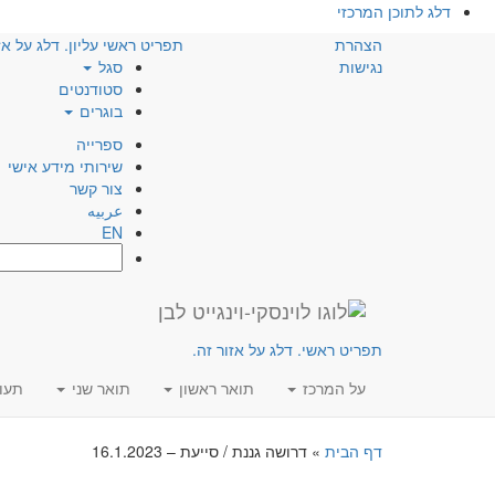
דלג לתוכן המרכזי
הצהרת
תפריט ראשי עליון. דלג על אז
נגישות
סגל
סטודנטים
בוגרים
ספרייה
שירותי מידע אישי
צור קשר
عربيه
EN
חפש:
תפריט ראשי. דלג על אזור זה.
על המרכז
תואר ראשון
תואר שני
תעו
דף הבית
»
דרושה גננת / סייעת – 16.1.2023