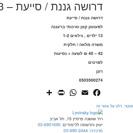
דרושה גננת / סייעת – 16.1.2023
דרושה גננת / סייעת
לפעוטון קטן ואיכותי ברעננה
13 ילדים , גילאים 1-2
משרה מלאה / חלקית
42 – 45 ₪ לשעה + נסיעות
לפרטים
רונן
0503500274
PrintFriendly
Share
WhatsApp
Facebook
Email
פוטר. דלג על אזור זה
רח' שושנה פרסיץ 15, תל אביב
יעוץ והרשמה ללימודים:
03-6901690
מרכזיה:
03-690-2444