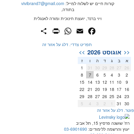
קורות חיים יש לשלוח למייל:
vivibrand7@gmail.com
בתודה,
ויוי ברנד, יועצת חינוכית ומורה לאנגלית
PrintFriendly
Share
WhatsApp
Facebook
Email
תפריט צדדי. דלג על אזור זה
אוגוסט 2026
>>
<<
א
ב
ג
ד
ה
ו
ז
1
31
30
29
28
27
26
8
7
6
5
4
3
2
15
14
13
12
11
10
9
22
21
20
19
18
17
16
29
28
27
26
25
24
23
5
4
3
2
1
31
30
וטר. דלג על אזור זה
רח' שושנה פרסיץ 15, תל אביב
יעוץ והרשמה ללימודים:
03-6901690