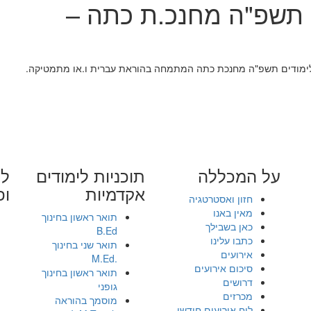
 תשפ"ה מחנכ.ת כתה –
 הלימודים תשפ"ה מחנכת כתה המתמחה בהוראת עברית ו.או מתמטיקה.
על המכללה
תוכניות לימודים
לי
אקדמיות
ופ
חזון ואסטרטגיה
מאין באנו
תואר ראשון בחינוך
כאן בשבילך
B.Ed
כתבו עלינו
תואר שני בחינוך
אירועים
.M.Ed
סיכום אירועים
תואר ראשון בחינוך
דרושים
גופני
מכרזים
מוסמך בהוראה
לוח אירועים חודשי