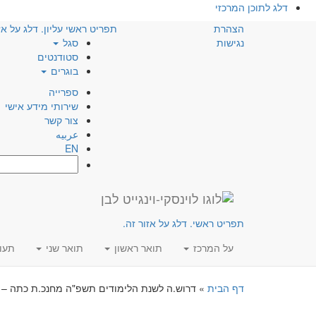
דלג לתוכן המרכזי
הצהרת
תפריט ראשי עליון. דלג על אז
נגישות
סגל
סטודנטים
בוגרים
ספרייה
שירותי מידע אישי
צור קשר
عربيه
EN
חפש:
תפריט ראשי. דלג על אזור זה.
על המרכז
תואר ראשון
תואר שני
תעו
דף הבית
»
דרוש.ה לשנת הלימודים תשפ"ה מחנכ.ת כתה – 22.05.2024