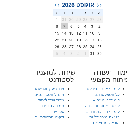
אוגוסט 2026
>>
<<
א
ב
ג
ד
ה
ו
ז
1
31
30
29
28
27
26
8
7
6
5
4
3
2
15
14
13
12
11
10
9
22
21
20
19
18
17
16
29
28
27
26
25
24
23
5
4
3
2
1
31
30
מודי תעודה
שירות למועמד
יתוח מקצועי
ולסטודנט
לימודי אבחון דידקטי
מרכז יעוץ והרשמה
על הספקטרום:
מינהל הסטודנטים
לימודי אוטיזם –
מדור שכר לימוד
קורסי פיתוח והכשרה
תמיכה טכנית
לימודי הדרכת הורים
ספרייה
בגישת מיכל דליות
דיקנט הסטודנטים
הוראה מותאמת