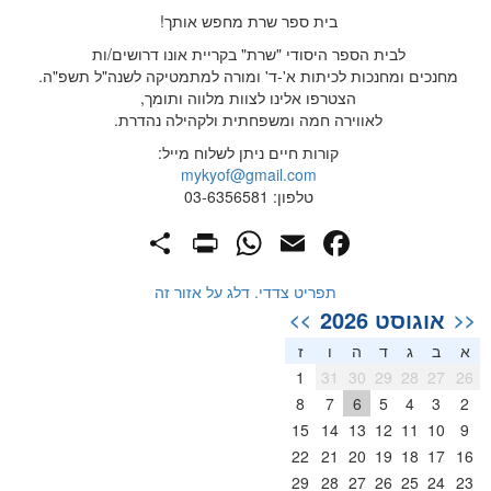
בית ספר שרת מחפש אותך!
לבית הספר היסודי "שרת" בקריית אונו דרושים/ות
מחנכים ומחנכות לכיתות א'-ד' ומורה למתמטיקה לשנה"ל תשפ"ה.
הצטרפו אלינו לצוות מלווה ותומך,
לאווירה חמה ומשפחתית ולקהילה נהדרת.
קורות חיים ניתן לשלוח מייל:
mykyof@gmail.com
טלפון: 03-6356581
PrintFriendly
Share
WhatsApp
Facebook
Email
תפריט צדדי. דלג על אזור זה
אוגוסט 2026
>>
<<
א
ב
ג
ד
ה
ו
ז
1
31
30
29
28
27
26
8
7
6
5
4
3
2
15
14
13
12
11
10
9
22
21
20
19
18
17
16
29
28
27
26
25
24
23