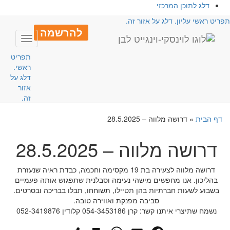
דלג לתוכן המרכזי
פריט ראשי עליון. דלג על אזור זה.
להרשמה
Toggle
avigation
תפריט
ראשי.
דלג על
אזור
זה.
דף הבית
»
דרושה מלווה – 28.5.2025
דרושה מלווה – 28.5.2025
דרושה מלווה לצעירה בת 19 מקסימה וחכמה, כבדת ראיה שנעזרת
בהליכון. אנו מחפשים מישהי נעימה וסבלנית שתפגוש אותה פעמיים
בשבוע לשעות חברתיות בהן תטיילו, תשוחחו, תבלו בבריכה ובסרטים.
סביבה מפנקת ואווירה טובה.
נשמח שתיצרי איתנו קשר: קרן 054-3453186 קלודין 052-3419876