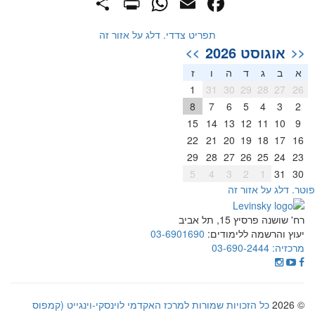
PrintFriendly
Share
WhatsApp
Facebook
Email
תפריט צדדי. דלג על אזור זה
אוגוסט 2026
>>
<<
א
ב
ג
ד
ה
ו
ז
1
31
30
29
28
27
26
8
7
6
5
4
3
2
15
14
13
12
11
10
9
22
21
20
19
18
17
16
29
28
27
26
25
24
23
5
4
3
2
1
31
30
וטר. דלג על אזור זה
רח' שושנה פרסיץ 15, תל אביב
יעוץ והרשמה ללימודים:
03-6901690
מרכזיה:
03-690-2444
© 2026
כל הזכויות שמורות למרכז האקדמי לוינסקי-וינגייט (קמפוס