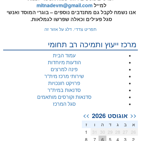
למייל
mitnadevm@gmail.com
אנו נשמח לקבל גם מתנדבים נוספים – בוגרי המוסד ואנשי
סגל פעילים וכאלה שפרשו לגמלאות.
תפריט צדדי. דלג על אזור זה
מרכז ייעוץ ותמיכה רב תחומי
עמוד הבית
הודעות מיוחדות
פינה למרצים
שירותי מרכז מית"ר
פרויקט חונכויות
סדנאות במית"ר
סדנאות וקורסים מותאמים
סגל המרכז
אוגוסט 2026
>>
<<
א
ב
ג
ד
ה
ו
ז
1
31
30
29
28
27
26
8
7
6
5
4
3
2