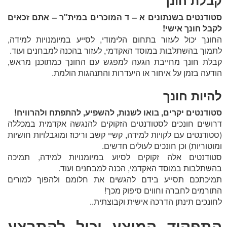
קבלת חונך
סטודנטים בשנתונים א – ד המוכרים במית"ר – אתם זכאים
לקבל חונך אישי!
החונך יכול לעזור בתחום הלימודי, לסייע במיומנויות למידה,
לתמוך בהשתלבות במוסד האקדמי, לעזור בהכנה למבחנים ועוד.
קבלת חונך מחייבת הגעה למפגש עם החונך כמתוכנן מראש,
הודעה בזמן על איחור או היעדרות והתנהגות הולמת.
להיות חונך
סטודנטים יקרים, בואו לשנות, להשפיע, להתפתח ולהרוויח!
דרושים חונכים לסטודנטים הזקוקים להנגשה אקדמית במכללה
(סטודנטים עם לקויות למידה, קשיי קשב וריכוז ומוגבלויות חושיות
ומוטוריות) וכן חונכים לעולים חדשים.
סטודנטים אלה זקוקים לסיוע במיומנויות למידה, תמיכה
בהשתלבות במוסד האקדמי, הכנה למבחנים ועוד.
תמיכתכם תסייע בידם להגשים את חלומם ולהפוך למורים
התורמים לחברה וחווים סיפוק מכך!
לחונכים תינתן הדרכה אישית וקבוצתית..
התפקיד המוצע יכול להתבצע