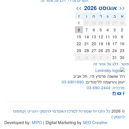
תפריט צדדי. דלג על אזור זה
אוגוסט 2026
>>
<<
א
ב
ג
ד
ה
ו
ז
1
31
30
29
28
27
26
8
7
6
5
4
3
2
15
14
13
12
11
10
9
22
21
20
19
18
17
16
29
28
27
26
25
24
23
5
4
3
2
1
31
30
וטר. דלג על אזור זה
רח' שושנה פרסיץ 15, תל אביב
יעוץ והרשמה ללימודים:
03-6901690
מרכזיה:
03-690-2444
© 2026
כל הזכויות שמורות למרכז האקדמי לוינסקי-וינגייט (קמפוס
לוינסקי)
Developed by:
MIPO
| Digital Marketing by
SEO Creative