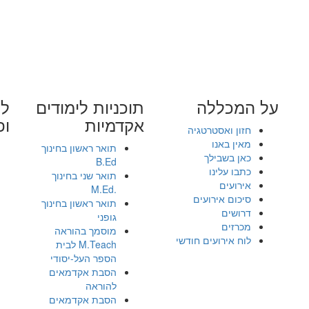
על המכללה
תוכניות לימודים
לי
אקדמיות
ופ
חזון ואסטרטגיה
מאין באנו
תואר ראשון בחינוך
כאן בשבילך
B.Ed
כתבו עלינו
תואר שני בחינוך
אירועים
.M.Ed
סיכום אירועים
תואר ראשון בחינוך
דרושים
גופני
מכרזים
מוסמך בהוראה
לוח אירועים חודשי
M.Teach לבית
הספר העל-יסודי
הסבת אקדמאים
להוראה
הסבת אקדמאים