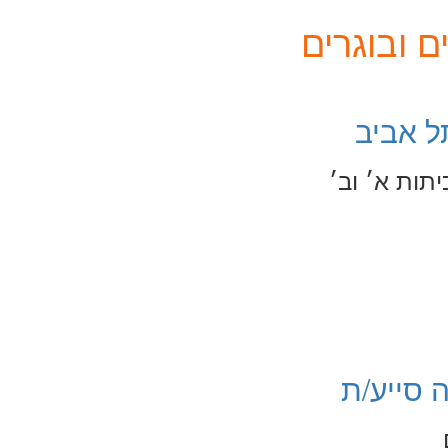
 ובוגרים
ל אביב
תות א׳ וב׳
 סייע/ת