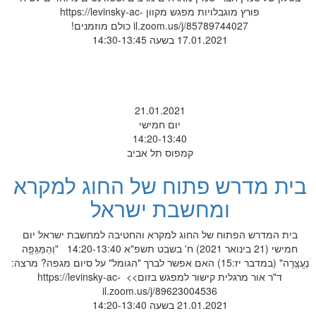
פורץ מוגבלויות מפגש מקוון https://levinsky-ac-
il.zoom.us/j/85789744027 כולם מוזמנים!
17.01.2021 בשעה 14:30-13:45
21.01.2021
יום חמישי
14:20-13:40
קמפוס תל אביב
בית מדרש פתוח של החוג למקרא
ומחשבת ישראל
בית המדרש הפתוח של החוג למקרא והחטיבה למחשבת ישראל יום
חמישי (21 בינואר 2021) ח' בשבט תשפ"א 14:20-13:40 "וְהַמַּגֵּפָ֖ה
נֶעֱצָֽרָה" (במדבר יז:15) האם אפשר לברך "הגומל" על סיום מגפה? מרצה:
ד"ר אור מרגלית קישור למפגש בזום>> https://levinsky-ac-
il.zoom.us/j/89623004536
21.01.2021 בשעה 14:20-13:40