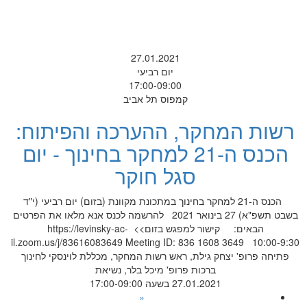
27.01.2021
יום רביעי
17:00-09:00
קמפוס תל אביב
רשות המחקר, ההערכה והפיתוח:
הכנס ה-21 למחקר בחינוך - יום
סגל חוקר
הכנס ה-21 למחקר בחינוך במתכונת מקוונת (בזום) יום רביעי (י"ד
בשבט תשפ"א) 27 בינואר 2021 להרשמה לכנס אנא מלאו את הפרטים
הבאים: קישור למפגש בזום>> https://levinsky-ac-
il.zoom.us/j/83616083649 Meeting ID: 836 1608 3649 10:00-9:30
פתיחה פרופ' יצחק גילת, ראש רשות המחקר, מכללת לוינסקי לחינוך
ברכות פרופ' מיכל בלר, נשיאת
27.01.2021 בשעה 17:00-09:00
«