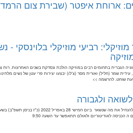
ם: ארוחת איפטר (שבירת צום הרמדא
וזיקלי: רביעי מוזיקלי בלוינסקי - נש
וזיקה
וניה הגברית בתחומים רבים במוזיקה הולכת ונסדקת בשנים האחרונות. רות צר
 עידית שמר (חליל) ואורית מסר (צ'לו) יבצעו יצירות פרי עטן של נשים מלחינות
 יפעת שוחט. להרשמה >>
 לשואה ולגבורה
טקס יום הזיכרון לשואה ולגבורה – להנחיל את מה שנשאר ביום חמישי 28 באפריל 2022 (כ"ז בניסן תשפ