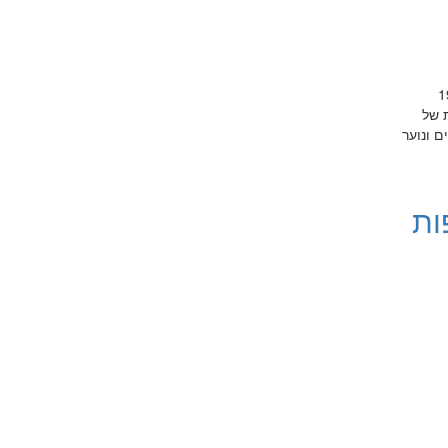
 19:30-18:00
ילדות של
4. תרגומי קלסיקה לילדים ונוער
ות