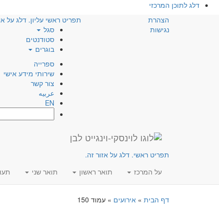
דלג לתוכן המרכזי
הצהרת
תפריט ראשי עליון. דלג על אז
נגישות
סגל
סטודנטים
בוגרים
ספרייה
שירותי מידע אישי
צור קשר
عربيه
EN
חפש:
תפריט ראשי. דלג על אזור זה.
על המרכז
תואר ראשון
תואר שני
תעו
דף הבית
»
אירועים
»
עמוד 150