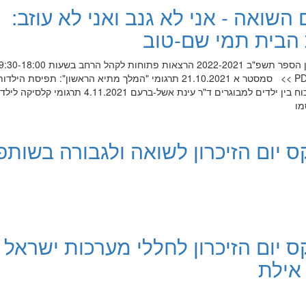
 השואה - אני לא גנב ואני לא עוזב:
הבית תמי שם-טוב
החוג לספרות עברית וכללית מועדון הספר תשפ"ב 2022-2021 הרצאות פתוחות לקהל הרחב בשעות
באולם ג לפתיחת הסדרה בקובץ PDF >> סמסטר א 21.10.2021 תרגומי "המלך מתיא הראשון": תפיסת ה
יאנוש קורצ'אק וביקורתו על יחסי הכוח בין ילדים למבוגרים ד"ר עינת אשל-ברעם 11.2021
מו
 יום הזיכרון לשואה ולגבורה בשותפ
 יום הזיכרון לחללי מערכות ישראל
אילת