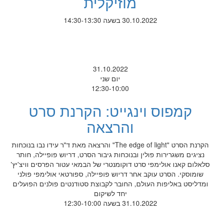
מוזיקלית
30.10.2022 בשעה 14:30-13:30
31.10.2022
יום שני
12:30-10:00
קמפוס וינגייט: הקרנת סרט
והרצאה
הקרנת הסרט "The edge of light" והרצאה מאת ד"ר עידו נבו בנוכחות
נציגים משגרירות פולין ובנוכחות גיבור הסרט, דריוש פופיילה, חותר
סלאלום קאנו אולימפי סרט דוקומנטרי של הבמאי עטור הפרסים וויצ'יץ'
שומוסקי. הסרט עוקב אחר דריוש פופיילה, ספורטאי אולימפי פולני
ומדליסט באליפות העולם, החובר לקבוצת סטודנטים פולנים הפועלים
יחד לשיקום
31.10.2022 בשעה 12:30-10:00