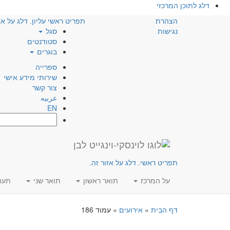
דלג לתוכן המרכזי
הצהרת
תפריט ראשי עליון. דלג על אז
נגישות
סגל
סטודנטים
בוגרים
ספרייה
שירותי מידע אישי
צור קשר
عربيه
EN
חפש:
תפריט ראשי. דלג על אזור זה.
על המרכז
תואר ראשון
תואר שני
תעו
דף הבית
»
אירועים
»
עמוד 186