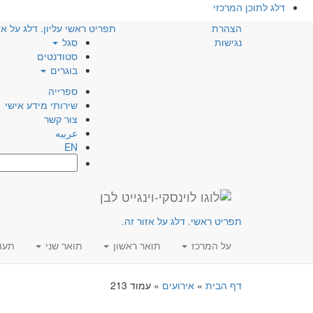
דלג לתוכן המרכזי
הצהרת
תפריט ראשי עליון. דלג על אז
נגישות
סגל
סטודנטים
בוגרים
ספרייה
שירותי מידע אישי
צור קשר
عربيه
EN
חפש:
תפריט ראשי. דלג על אזור זה.
על המרכז
תואר ראשון
תואר שני
תעו
דף הבית
»
אירועים
»
עמוד 213