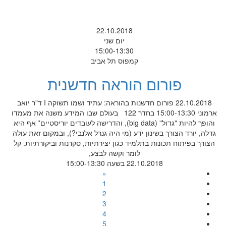
22.10.2018
יום שני
15:00-13:30
קמפוס תל אביב
פורום הוראה חדשנית
22.10.2018 פורום חדשנות בהוראה: עתיד ושמו תשוקה I ד"ר יואב
ארמוני 15:00-13:30 בחדר 122 בעולם שבו המידע משנה את מעמדו
והופך להיות "גדול" (big data), והדרישה לעובדים יוריסטיים* אף היא
גדלה, יורד הצורך בשינון ידע (מי היה גנרל אלנבי?), ובמקום זאת עולה
הצורך בפיתוח תכונות בתלמיד כגון יצירתיות, סקרנות וביקורתיות. קל
לומר וקשה לבצע,
22.10.2018 בשעה 15:00-13:30
«
1
2
3
4
5