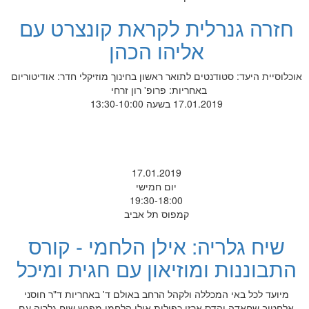
חזרה גנרלית לקראת קונצרט עם
אליהו הכהן
אוכלוסיית היעד: סטודנטים לתואר ראשון בחינוך מוזיקלי חדר: אודיטוריום
באחריות: פרופ' רון זרחי
17.01.2019 בשעה 13:30-10:00
17.01.2019
יום חמישי
19:30-18:00
קמפוס תל אביב
שיח גלריה: אילן הלחמי - קורס
התבוננות ומוזיאון עם חגית ומיכל
מיועד לכל באי המכללה ולקהל הרחב באולם ד' באחריות ד"ר חוסני
אלחטיב שחאדה והדס ארזי כפולות אילן הלחמי מפגש שיח גלריה עם