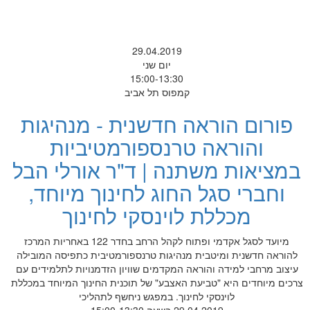
29.04.2019
יום שני
15:00-13:30
קמפוס תל אביב
פורום הוראה חדשנית - מנהיגות
והוראה טרנספורמטיביות
במציאות משתנה | ד"ר אורלי הבל
וחברי סגל החוג לחינוך מיוחד,
מכללת לוינסקי לחינוך
מיועד לסגל אקדמי ופתוח לקהל הרחב בחדר 122 באחריות המרכז
להוראה חדשנית ומיטבית מנהיגות טרנספורמטיבית כתפיסה המובילה
עיצוב מרחבי למידה והוראה המקדמים שוויון הזדמנויות לתלמידים עם
צרכים מיוחדים היא "טביעת האצבע" של תוכנית החינוך המיוחד במכללת
לוינסקי לחינוך. במפגש ניחשף לתהליכי