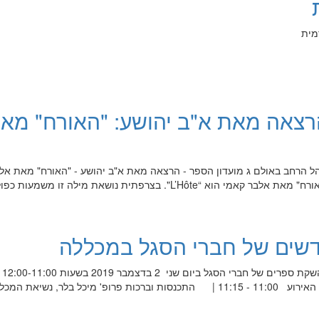
מית
הרצאה מאת א"ב יהושע: "האורח" מא
ל הרחב באולם ג מועדון הספר - הרצאה מאת א"ב יהושע - "האורח" מאת אל
קאמי: שמו הצרפתי של הסיפור "האורח" מאת אלבר קאמי הוא “L’Hôte". בצרפתית נושאת מילה זו משמעו
שים של חברי הסגל במכללה
מיועד 
העליון של ספריית המכללה תוכנית האירוע 11:00 - 11:15 | התכנסות וברכות פרופ' מיכל בלר, נשיא