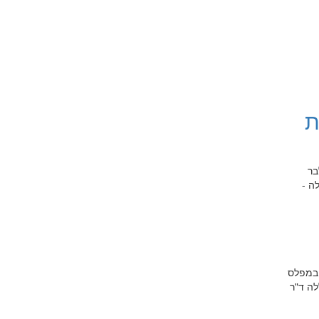
ת
בר
ת כפולה -
לכל באי המכללה בספרייה השקת ספרים של חברי הסגל ביום שני 2 בדצמבר 2019 בשעות 12:00-11:00 במפלס
ת המכללה ד"ר