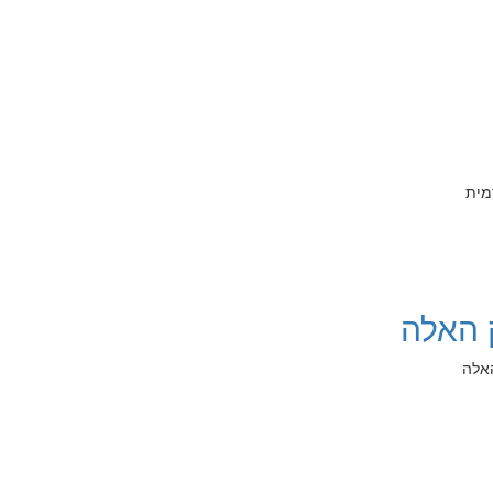
מית
 האלה
אלה