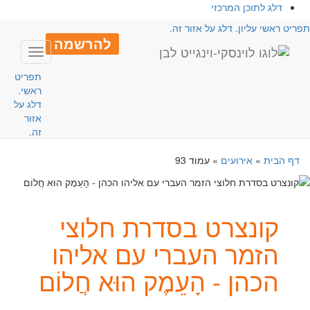
דלג לתוכן המרכזי
פריט ראשי עליון. דלג על אזור זה.
להרשמה
Toggle
avigation
תפריט
ראשי.
דלג על
אזור
זה.
דף הבית
»
אירועים
»
עמוד 93
קונצרט בסדרת חלוצי
הזמר העברי עם אליהו
הכהן - הָעֵמֶק הוּא חֲלוֹם