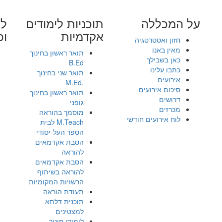
על המכללה
תוכניות לימודים
לי
אקדמיות
ופ
חזון ואסטרטגיה
מאין באנו
תואר ראשון בחינוך
כאן בשבילך
B.Ed
כתבו עלינו
תואר שני בחינוך
אירועים
.M.Ed
סיכום אירועים
תואר ראשון בחינוך
דרושים
גופני
מכרזים
מוסמך בהוראה
לוח אירועים חודשי
M.Teach לבית
הספר העל-יסודי
הסבת אקדמאים
להוראה
הסבת אקדמאים
להוראה בשיתוף
הרשויות המקומיות
תעודת הוראה
תוכנית דלתא
למצטינים
לימודי חינוך