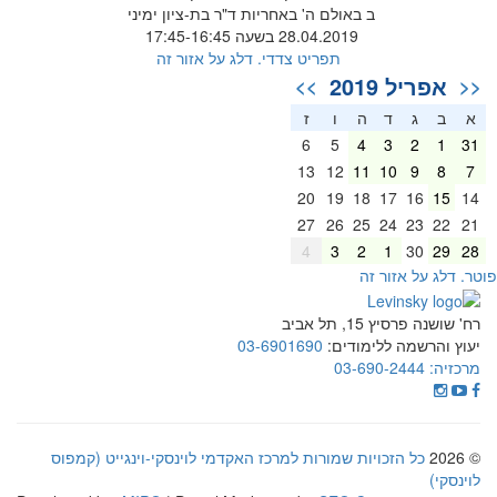
ב באולם ה' באחריות ד"ר בת-ציון ימיני
28.04.2019 בשעה 17:45-16:45
תפריט צדדי. דלג על אזור זה
אפריל 2019
>>
<<
א
ב
ג
ד
ה
ו
ז
6
5
4
3
2
1
31
13
12
11
10
9
8
7
20
19
18
17
16
15
14
27
26
25
24
23
22
21
4
3
2
1
30
29
28
וטר. דלג על אזור זה
רח' שושנה פרסיץ 15, תל אביב
יעוץ והרשמה ללימודים:
03-6901690
מרכזיה:
03-690-2444
© 2026
כל הזכויות שמורות למרכז האקדמי לוינסקי-וינגייט (קמפוס
לוינסקי)