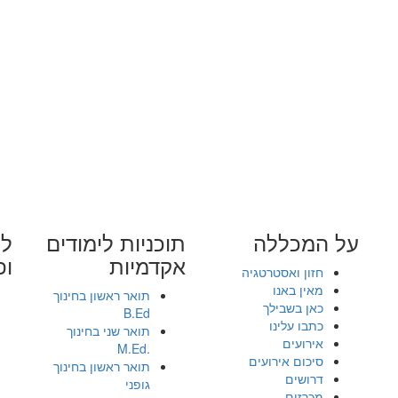
על המכללה
תוכניות לימודים
לי
אקדמיות
ופ
חזון ואסטרטגיה
מאין באנו
תואר ראשון בחינוך
כאן בשבילך
B.Ed
כתבו עלינו
תואר שני בחינוך
אירועים
.M.Ed
סיכום אירועים
תואר ראשון בחינוך
דרושים
גופני
מכרזים