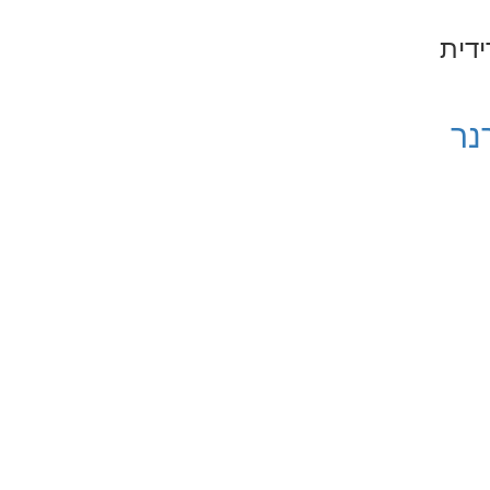
דית
נר