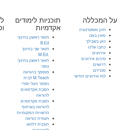
על המכללה
תוכניות לימודים
לי
אקדמיות
ופ
חזון ואסטרטגיה
מאין באנו
תואר ראשון בחינוך
כאן בשבילך
B.Ed
כתבו עלינו
תואר שני בחינוך
אירועים
.M.Ed
סיכום אירועים
תואר ראשון בחינוך
דרושים
גופני
מכרזים
מוסמך בהוראה
לוח אירועים חודשי
M.Teach לבית
הספר העל-יסודי
הסבת אקדמאים
להוראה
הסבת אקדמאים
להוראה בשיתוף
הרשויות המקומיות
תעודת הוראה
תוכנית דלתא
למצטינים