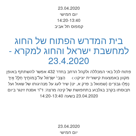
23.04.2020
יום חמישי
14:20-13:40
קמפוס תל אביב
בית המדרש הפתוח של החוג
למחשבת ישראל והחוג למקרא -
23.4.2020
פתוח לכל באי המכללה ולקהל הרחב בחדר 432 אפשר להשתתף באופן
מקוון באמצעות קישורית יוניקו>> הַצְּבִי֙ יִשְׂרָאֵ֔ל עַל־בָּמוֹתֶ֖יךָ חָלָ֑ל אֵ֖יךְ
נָפְל֥וּ גִבּוֹרִֽים (שמואל ב פרק א, יט) שיר לעג על מנהיגותו של שאול ועל
תבוסתו בקרב בגלבוע בתחפושת של קינה מרצה: ד"ר אסנת זינגר ביום
23.04.2020 בשעה 14:20-13:40
23.04.2020
יום חמישי