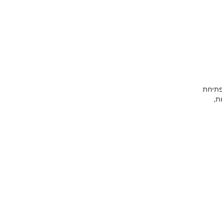
1.11 בשעה 13:30 ייערך מפגש פתיחת
ת,