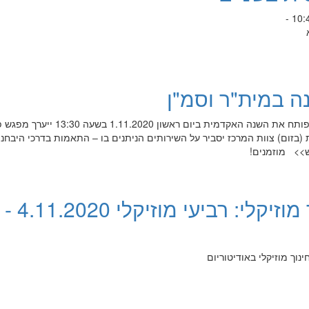
 במית"ר וסמ"ן
מרכז הייעוץ והתמיכה הרב-תחומי פותח את השנה האקדמית ביום ראשון .2020
(בזום) צוות המרכז יסביר על השירותים הניתנים בו – התאמות בדרכי היבחנו
ש>> מוזמנים!
הפקולטה לחינוך מוזיקלי: רביעי מוזיקלי 4.11.2020 -
נוך מוזיקלי באודיטוריום