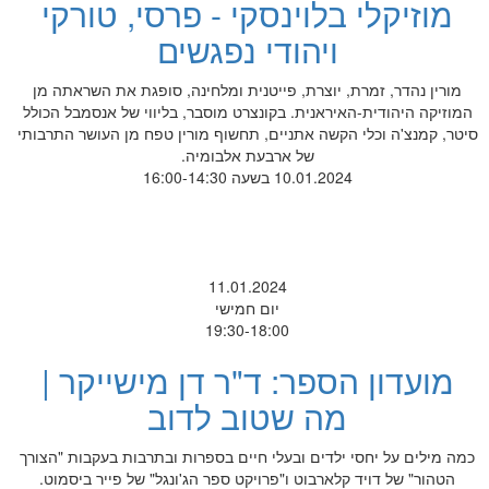
מוזיקלי בלוינסקי - פרסי, טורקי
ויהודי נפגשים
מורין נהדר, זמרת, יוצרת, פייטנית ומלחינה, סופגת את השראתה מן
המוזיקה היהודית-האיראנית. בקונצרט מוסבר, בליווי של אנסמבל הכולל
סיטר, קמנצ'ה וכלי הקשה אתניים, תחשוף מורין טפח מן העושר התרבותי
של ארבעת אלבומיה.
10.01.2024 בשעה 16:00-14:30
11.01.2024
יום חמישי
19:30-18:00
מועדון הספר: ד"ר דן מישייקר |
מה שטוב לדוב
כמה מילים על יחסי ילדים ובעלי חיים בספרות ובתרבות בעקבות "הצורך
הטהור" של דויד קלארבוט ו"פרויקט ספר הג'ונגל" של פייר ביסמוט.