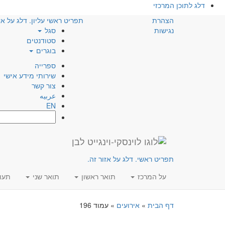
דלג לתוכן המרכזי
הצהרת
תפריט ראשי עליון. דלג על אז
נגישות
סגל
סטודנטים
בוגרים
ספרייה
שירותי מידע אישי
צור קשר
عربيه
EN
חפש:
תפריט ראשי. דלג על אזור זה.
על המרכז
תואר ראשון
תואר שני
תעו
דף הבית
»
אירועים
»
עמוד 196