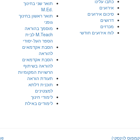
כתבו עלינו
תואר שני בחינוך
אירועים
.M.Ed
סיכום אירועים
תואר ראשון בחינוך
דרושים
גופני
מכרזים
מוסמך בהוראה
לוח אירועים חודשי
M.Teach לבית
הספר העל-יסודי
הסבת אקדמאים
להוראה
הסבת אקדמאים
להוראה בשיתוף
הרשויות המקומיות
תעודת הוראה
תוכנית דלתא
למצטינים
לימודי חינוך
לימודים באילת
קמפוס לוינסקי)
ve