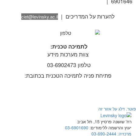
6901646 |
ciet@levinsky.ac.il
היחידה לחדשנות במרכז
להוראה חדשנית ומיטבית
להערות על המדריכים |
ciet@levinsky.ac.il
לתמיכה טכנית:
צוות מערכות מידע
טלפון 03-6902473
פתיחת פניה לתמיכה הטכנית בכתובת:
help.levinsky.ac.il
מדריך מקוון למוודל למרצה הכולל גם שימוש בזום
וטר. דלג על אזור זה
רח' שושנה פרסיץ 15, תל אביב
יעוץ והרשמה ללימודים:
03-6901690
מרכזיה:
03-690-2444