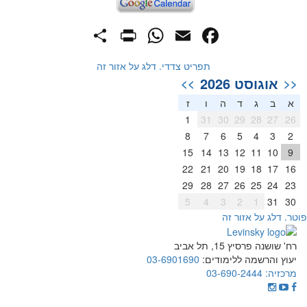
PrintFriendly
Share
WhatsApp
Facebook
Email
תפריט צדדי. דלג על אזור זה
אוגוסט 2026
>>
<<
א
ב
ג
ד
ה
ו
ז
1
31
30
29
28
27
26
8
7
6
5
4
3
2
15
14
13
12
11
10
9
22
21
20
19
18
17
16
29
28
27
26
25
24
23
5
4
3
2
1
31
30
וטר. דלג על אזור זה
רח' שושנה פרסיץ 15, תל אביב
יעוץ והרשמה ללימודים:
03-6901690
מרכזיה:
03-690-2444