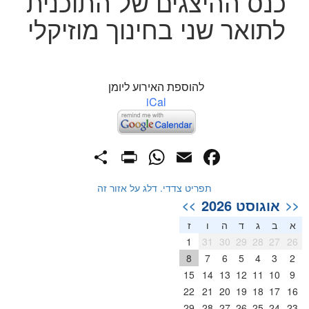
כנס ההיצגים של התוכנית
לתואר שני בחינוך מוזיקלי
להוספת האירוע ליומן
iCal
PrintFriendly
Share
WhatsApp
Facebook
Email
תפריט צדדי. דלג על אזור זה
אוגוסט 2026
>>
<<
א
ב
ג
ד
ה
ו
ז
1
31
30
29
28
27
26
8
7
6
5
4
3
2
15
14
13
12
11
10
9
22
21
20
19
18
17
16
29
28
27
26
25
24
23