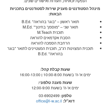
הנפקת זכאויות, תעודות ואישורים שונים.
מינהל הסטודנטים מעניק שירות לסטודנטים בתכניות
הבאות:
תואר ראשון – "בוגר בהוראה" .B.Ed
תואר שני – "מוסמך בחינוך" .M.Ed
תוכנית M.Teach
הסבת אקדמאים להוראה
הרחבת הסמכה להוראה
תוכנית המצוינות רג"ב, תוכנית המצטיינים לתואר "בוגר
בהוראה" .B.Ed
שעות קבלת קהל:
ימים א'-ה' בשעות 10:00-8:00 וְ 16:00-13:00
שעות מענה טלפוני:
ימים א'-ה' בשעות 12:00-9:00
טלפון:
03-6902499
דוא"ל:
office@l-w.ac.il