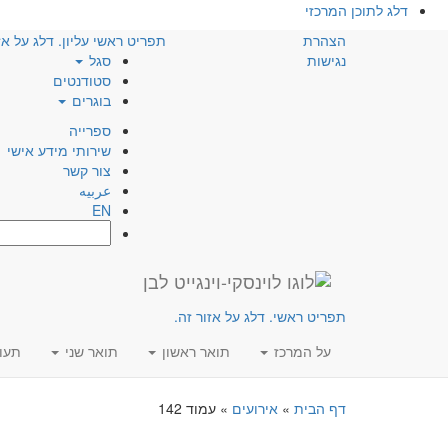
דלג לתוכן המרכזי
הצהרת
תפריט ראשי עליון. דלג על אז
נגישות
סגל
סטודנטים
בוגרים
ספרייה
שירותי מידע אישי
צור קשר
عربيه
EN
חפש:
תפריט ראשי. דלג על אזור זה.
על המרכז
תואר ראשון
תואר שני
תעו
דף הבית
»
אירועים
»
עמוד 142