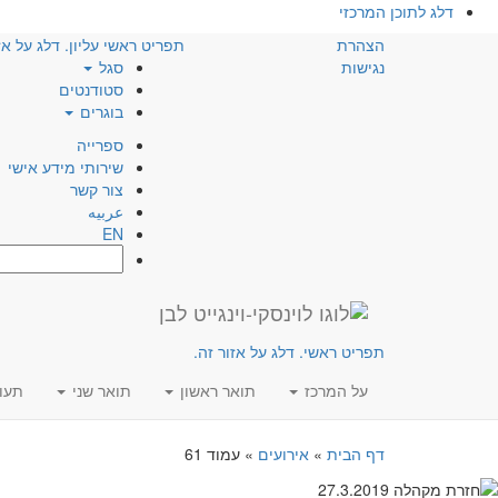
דלג לתוכן המרכזי
הצהרת
תפריט ראשי עליון. דלג על אז
נגישות
סגל
סטודנטים
בוגרים
ספרייה
שירותי מידע אישי
צור קשר
عربيه
EN
חפש:
תפריט ראשי. דלג על אזור זה.
על המרכז
תואר ראשון
תואר שני
תעו
דף הבית
»
אירועים
»
עמוד 61