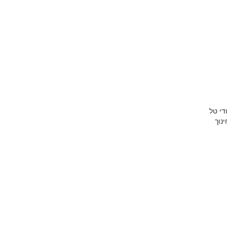
די טל
נוך