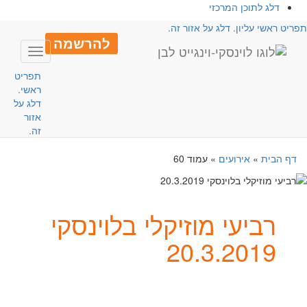
כן המרכזי
ון. דלג על אזור זה.
להרשמה
Toggle
navigation
תפריט
ראשי.
דלג על
אזור
זה.
ירועים
»
עמוד 60
עי מוזיקלי בלוינסקי
20.3.2