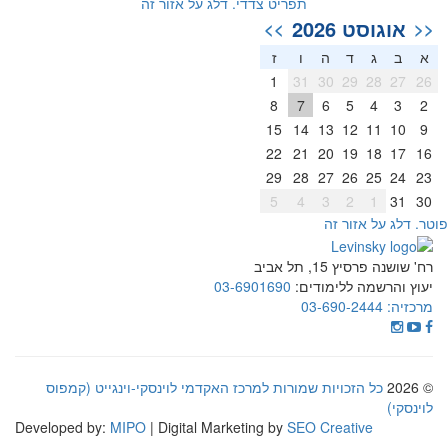
תפריט צדדי. דלג על אזור זה
2026
>>
ד
ה
ו
ז
1
31
30
29
8
7
6
5
15
14
13
12
22
21
20
19
29
28
27
26
5
4
3
2
זור זה
, תל אביב
 ללימודים:
03-6901690
03-690-2
זכויות שמורות למרכז האקדמי לוינסקי-וינגייט (קמפוס
Developed by:
MIPO
| Digital Marketing by
SEO Creati